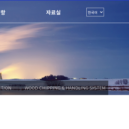
사항
자료실
CTION
WOOD CHIPPING & HANDLING SYSTEM