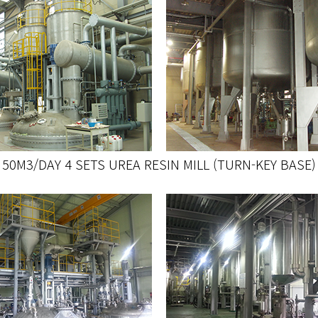
50M3/DAY 4 SETS UREA RESIN MILL (TURN-KEY BASE)